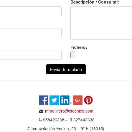
Descripción / Consulta*:
Fichero:
Enviar formulario
mmolinero@ctecnico.com
958426338 -
627443638
Circunvalación Encina, 23 – 9º E (18015)