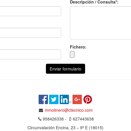
Descripción / Consulta*:
Fichero:
Enviar formulario
mmolinero@ctecnico.com
958426338 -
627443638
Circunvalación Encina, 23 – 9º E (18015)