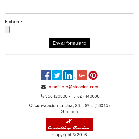
Fichero:
Enviar formulario
mmolinero@ctecnico.com
958426338 -
627443638
Circunvalación Encina, 23 – 9º E (18015)
Granada
Copyright © 2016