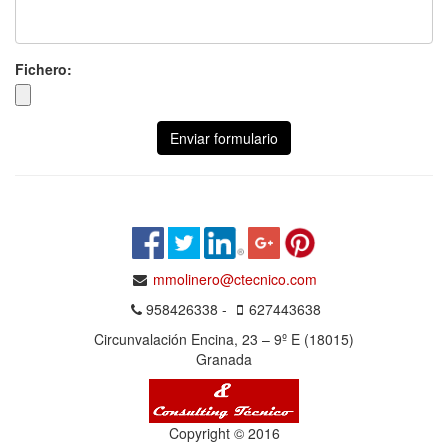
Fichero:
Enviar formulario
mmolinero@ctecnico.com
958426338 -
627443638
Circunvalación Encina, 23 – 9º E (18015)
Granada
Copyright © 2016