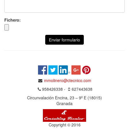
Fichero:
Enviar formulario
mmolinero@ctecnico.com
958426338 -
627443638
Circunvalación Encina, 23 – 9º E (18015)
Granada
Copyright © 2016