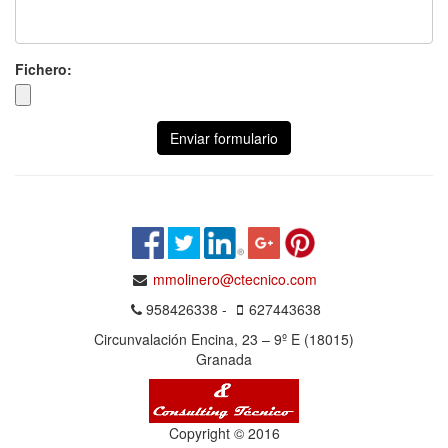
Fichero:
Enviar formulario
mmolinero@ctecnico.com
958426338 -
627443638
Circunvalación Encina, 23 – 9º E (18015)
Granada
Copyright © 2016