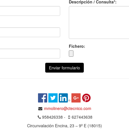
Descripción / Consulta*:
Fichero:
Enviar formulario
mmolinero@ctecnico.com
958426338 -
627443638
Circunvalación Encina, 23 – 9º E (18015)